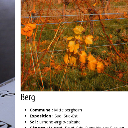
Berg
Commune :
Mittelbergheim
Exposition :
Sud, Sud-Est
Sol :
Limono-argilo-calcaire
Cépage :
Muscat, Pinot Gris, Pinot Noir et Riesling